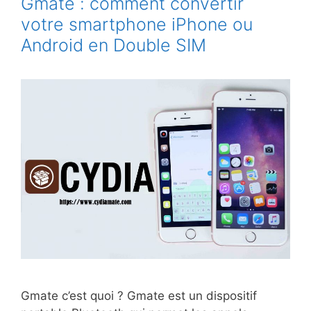
Gmate : comment convertir
d’accueil
votre smartphone iPhone ou
Haut
Android en Double SIM
Parleur
iLuv
Gmate c’est quoi ? Gmate est un dispositif