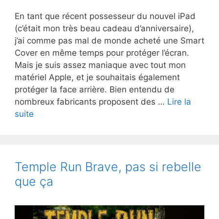
En tant que récent possesseur du nouvel iPad
(c’était mon très beau cadeau d’anniversaire),
j’ai comme pas mal de monde acheté une Smart
Cover en même temps pour protéger l’écran.
Mais je suis assez maniaque avec tout mon
matériel Apple, et je souhaitais également
protéger la face arrière. Bien entendu de
nombreux fabricants proposent des …
Lire la
Test
suite
de
la
coque
Novodio
Temple Run Brave, pas si rebelle
Smart
que ça
BackCover
pour
l’iPad