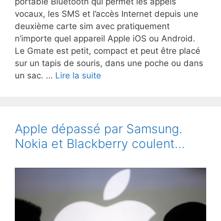
portable Bluetooth qui permet les appels
vocaux, les SMS et l’accès Internet depuis une
deuxième carte sim avec pratiquement
n’importe quel appareil Apple iOS ou Android.
Le Gmate est petit, compact et peut être placé
sur un tapis de souris, dans une poche ou dans
Gmate
un sac. …
Lire la suite
:
comment
convertir
votre
Apple dépassé par Samsung.
smartphone
Nokia et Blackberry coulent…
iPhone
ou
Android
en
Double
SIM