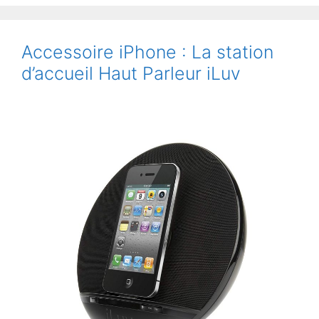
Quelles
sont
les
Accessoire iPhone : La station
5
d’accueil Haut Parleur iLuv
choses
à
retenir
de
sa
présentation