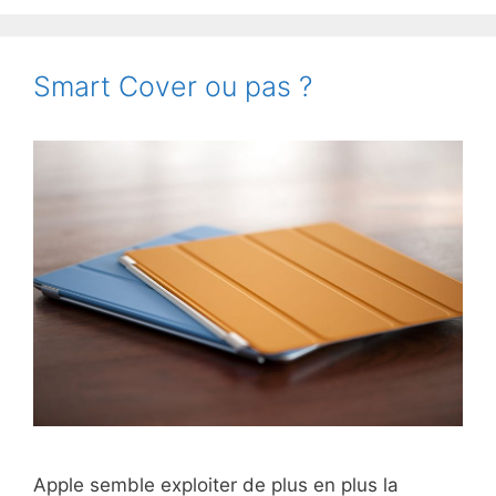
Brave,
pas
si
Smart Cover ou pas ?
rebelle
que
ça
Apple semble exploiter de plus en plus la