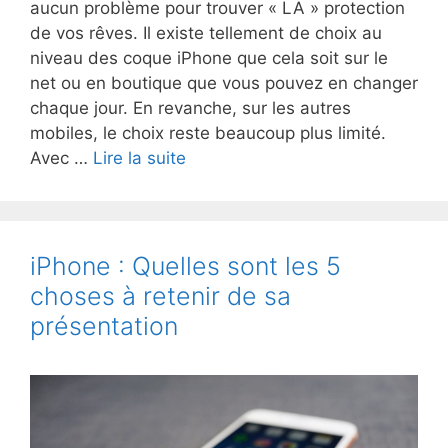
aucun problème pour trouver « LA » protection
de vos rêves. Il existe tellement de choix au
niveau des coque iPhone que cela soit sur le
net ou en boutique que vous pouvez en changer
chaque jour. En revanche, sur les autres
mobiles, le choix reste beaucoup plus limité.
Accessoire
Avec …
Lire la suite
de
protection
:
Etuis
iPhone : Quelles sont les 5
et
choses à retenir de sa
coques
présentation
Galaxy
S3,
un
max
de